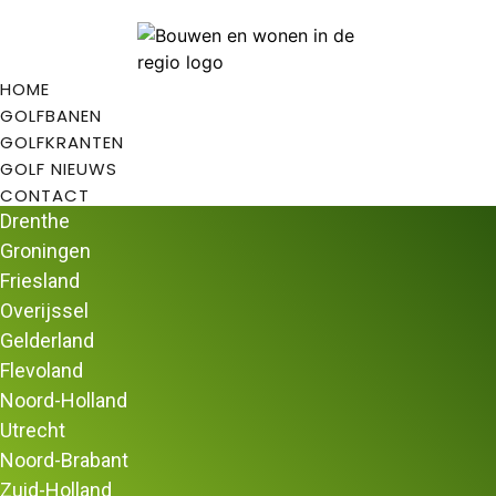
HOME
GOLFBANEN
GOLFKRANTEN
GOLF NIEUWS
CONTACT
Drenthe
Groningen
Friesland
Overijssel
Filter opties
Gelderland
Home
/ Golfbanen
Flevoland
GOLFBANEN IN NEDERLAND
In Nederland zijn er vele golfbanen. In iedere provincie zijn
Noord-Holland
er wel meerdere banen. Ga je een weekend weg, of
Utrecht
organiseer je een golfweekend, of wil je een middagje
Noord-Brabant
golfen?
Zuid-Holland