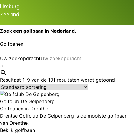
Golfen is voor jong en oud! Mede daarom neemt het aantal
Limburg
golfers in Nederland jaarlijks toe.
Zeeland
Golf is de snelst groeiende sport in Nederland!
Zoek een golfbaan in Nederland.
Golfbanen
Uw zoekopdracht
×
Resultaat 1–9 van de 191 resultaten wordt getoond
Golfclub De Gelpenberg
Golfbanen in Drenthe
Drentse Golfclub De Gelpenberg is de mooiste golfbaan
van Drenthe.
Bekijk golfbaan