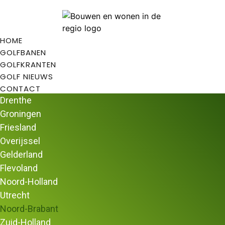
HOME
GOLFBANEN
GOLFKRANTEN
GOLF NIEUWS
CONTACT
Drenthe
Groningen
Friesland
Overijssel
Gelderland
Liefhebbers van de golfsport komen graag
Flevoland
naar de provincie Brabant. In Noord-Brabant
Noord-Holland
zijn diverse golfarrangementen en greenfee
Utrecht
acties beschikbaar voor zowel de beginner
Noord-Brabant
als de gevorderde golfer.
Zuid-Holland