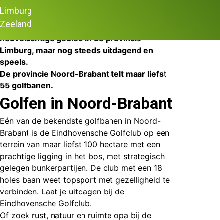
Noord-Brabant heeft een aantal prachtig
Limburg
gelegen golfbanen met diverse
Zeeland
hoogteverschillen. Niet zo extreem als het
heuvelachtige gebied in de provincie
Limburg, maar nog steeds uitdagend en
speels.
De provincie Noord-Brabant telt maar liefst
55 golfbanen.
Golfen in Noord-Brabant
Eén van de bekendste golfbanen in Noord-
Brabant is de
Eindhovensche Golfclub
op een
terrein van maar liefst 100 hectare met een
prachtige ligging in het bos, met strategisch
gelegen bunkerpartijen. De club met een 18
holes baan weet topsport met gezelligheid te
verbinden. Laat je uitdagen bij de
Eindhovensche Golfclub.
Of zoek rust, natuur en ruimte opa bij de