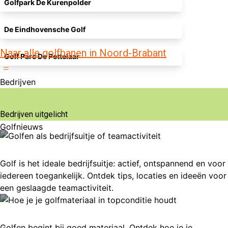
Golfpark De Kurenpolder
De Eindhovensche Golf
Naar alle golfbanen in Noord-Brabant
Golf Parc De Pettelaar
Bedrijven
Bedrijven uitgelicht
Golfnieuws
Golfen als bedrijfsuitje of teamactiviteit
Golf is het ideale bedrijfsuitje: actief, ontspannend en voor
iedereen toegankelijk. Ontdek tips, locaties en ideeën voor
een geslaagde teamactiviteit.
Hoe je je golfmateriaal in topconditie houdt
Golfen begint bij goed materiaal. Ontdek hoe je je