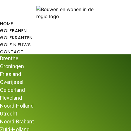
HOME
GOLFBANEN
GOLFKRANTEN
GOLF NIEUWS
CONTACT
Drenthe
Groningen
Friesland
Overijssel
Filter opties
Gelderland
Home
/
Golfbanen in Nederland
/ Pagina 22
Flevoland
Golfbanen in Nederland
Noord-Holland
Utrecht
Uw zoekopdracht
Noord-Brabant
×
Zuid-Holland