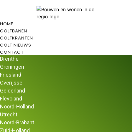
HOME
GOLFBANEN
GOLFKRANTEN
GOLF NIEUWS
CONTACT
Drenthe
Groningen
Friesland
Overijssel
Filter opties
Gelderland
Home
/
Golfbanen in Nederland
/ Pagina 20
Flevoland
Golfbanen in Nederland
Noord-Holland
Utrecht
Uw zoekopdracht
Noord-Brabant
×
Zuid-Holland