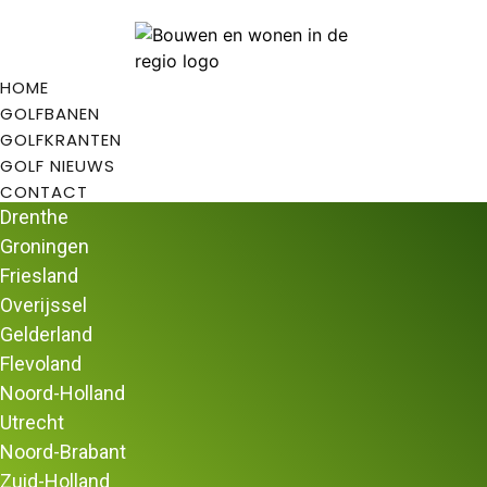
HOME
GOLFBANEN
GOLFKRANTEN
GOLF NIEUWS
CONTACT
Drenthe
Groningen
Friesland
Overijssel
Home
/
Golfbanen
/
Golfbanen in Drenthe
/ Country Golf
Gelderland
Ees
Flevoland
Country Golf Ees
Noord-Holland
Country Golf
Ees
biedt short golf, country golf, pitch en
Utrecht
putt en gewoon golf.
Noord-Brabant
Country Golf Ees
Zuid-Holland