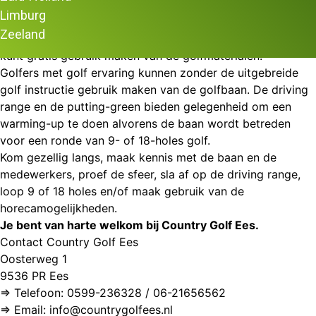
Dagje short golfen? Country Golf in Ees, vlakbij Borger, is
Limburg
een mooie qualifying par 3 golfbaan in Drenthe waar
Zeeland
iedereen welkom is. Je hebt geen golfervaring nodig en je
kunt gratis gebruik maken van de golfmaterialen.
Golfers met golf ervaring kunnen zonder de uitgebreide
golf instructie gebruik maken van de golfbaan. De driving
range en de putting-green bieden gelegenheid om een
warming-up te doen alvorens de baan wordt betreden
voor een ronde van 9- of 18-holes golf.
Kom gezellig langs, maak kennis met de baan en de
medewerkers, proef de sfeer, sla af op de driving range,
loop 9 of 18 holes en/of maak gebruik van de
horecamogelijkheden.
Je bent van harte welkom bij Country Golf Ees.
Contact Country Golf Ees
Oosterweg 1
9536 PR Ees
⇒ Telefoon: 0599-236328 / 06-21656562
⇒ Email: info@countrygolfees.nl