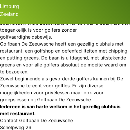
Golfbaan De Zeeuwsche in Middelburg is een zeer
Limburg
uitdagend met veel waterpartijen en afwisselende holes en
Zeeland
past geweldig in het Zeeuwse landschap. Naast de 9 holes
baan beschikt De Zeeuwsche over een par-3 baan, die ook
toegankelijk is voor golfers zonder
golfvaardigheidsbewijs.
Golfbaan De Zeeuwsche heeft een gezellig clubhuis met
restaurant, een golfshop en oefenfaciliteiten met chipping-
en putting greens. De baan is uitdagend, met uitstekende
greens en voor alle golfers absoluut de moeite waard om
te bezoeken.
Zowel beginnende als gevorderde golfers kunnen bij De
Zeeuwsche terecht voor golfles. Er zijn diverse
mogelijkheden voor privélessen maar ook voor
groepslessen bij Golfbaan De Zeeuwsche.
Iedereen is van harte welkom in het gezellig clubhuis
met restaurant.
Contact Golfbaan De Zeeuwsche
Schelpweg 26