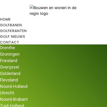
HOME
GOLFBANEN
GOLFKRANTEN
GOLF NIEUWS
CONTACT
Drenthe
Groningen
Friesland
Overijssel
Home
/
Golfbanen
/
Golfbanen in Zeeland
/ Golfbaan De
Gelderland
Zeeuwsche
Flevoland
Golfbaan De Zeeuwsche
Noord-Holland
Golfbaan De Zeeuwsche
is een prachtige 9 holes
Utrecht
golfbaan in het hart van Zeeland.
Noord-Brabant
Golfbaan De Zeeuwsche
Zuid-Holland