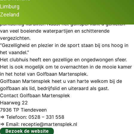
al sinds 1991 sportieve en gezellige golfrondes, in een
Limburg
perfecte, natuurlijke omgeving. De baan wordt omgeven
Zeeland
door het natuurgebied de Goudplevier en heeft een
parkachtig karakter. Naast het golfspel kunt u genieten
van veel boeiende waterpartijen en schitterende
vergezichten.
“Gezelligheid en plezier in de sport staan bij ons hoog in
het vaandel.”
Het clubhuis heeft een gezellige en ongedwongen sfeer.
Het is ook mogelijk om te overnachten in de mooie kamer
in het hotel van Golfbaan Martensplek.
Golfbaan Martensplek heet u van harte welkom bij de
golfbaan als lid, bedrijfslid en uiteraard als gast.
Contact Golfbaan Martensplek
Haarweg 22
7936 TP Tiendeveen
⇒ Telefoon: 0528 – 331 558
⇒ Email: receptie@martensplek.nl
Bezoek de website