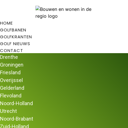
HOME
GOLFBANEN
GOLFKRANTEN
GOLF NIEUWS
CONTACT
Drenthe
Groningen
Friesland
Overijssel
Home
/
Golfbanen
/
Golfbanen in Drenthe
/ Golfbaan
Gelderland
Martensplek
Flevoland
Golfbaan Martensplek
Noord-Holland
Golfbaan Martensplek
is een baan met een A-status.
Utrecht
Golfbaan Martensplek
Noord-Brabant
Deze laagdrempelige golfbaan biedt vele golfliefhebbers
Zuid-Holland