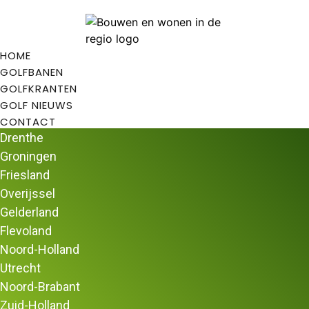
HOME
GOLFBANEN
GOLFKRANTEN
GOLF NIEUWS
CONTACT
Drenthe
Groningen
Friesland
Overijssel
Home
/
Golfbanen
/
Golfbanen in Noord-
Gelderland
Brabant
/ Golfbaan Midden-Brabant
Flevoland
Golfbaan Midden-Brabant
Noord-Holland
Golfbaan Midden-Brabant heeft een geweldige uit­straling
Utrecht
door zijn mooie ligging, ingepast in het typische Brabantse
Noord-Brabant
coulissen landschap. De locatie, op het Landgoed “de
Zuid-Holland