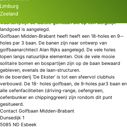
Utrecht”, is uniek!
Limburg
Golfbaan Midden-Brabant
Zeeland
De locatie, op het Landgoed “de Utrecht”, is uniek! Het is
waarschijnlijk de laatste golf­baan die op een dergelijk
landgoed is aange­legd.
Golfbaan Midden-Brabant heeft heeft een 18-­holes en 9-­
holes par 3 baan. De banen zijn naar ontwerp van
golfbaanarchitect Alan Rijks aangelegd. De vele holes
lopen langs natuurlijke elementen. Ook de vele mooie
solitaire bomen en bospartijen zijn op de baan bewaard
gebleven, evenals de laan-structuren.
In de boerderij ‘De Ekster’ is tot een sfeer­vol clubhuis
verbouwd. De 18- ­holes golfbaan, de 9-­holes par3 baan en
alle oefenfaciliteiten (driving-­range, oefengreen,
oefenbunker en chippinggreen) zijn rondom dit punt
gesitueerd.
Contact Golfbaan Midden-Brabant
Dunsedijk 1
5085 ND Esbeek