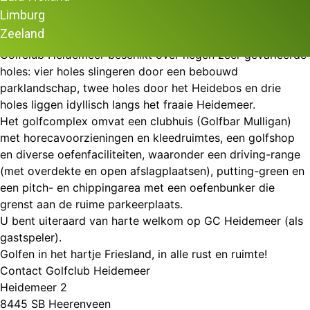
Kom golfen in Friesland bij GC Heidemeer!
Limburg
De golfbaan is gesitueerd in het recreatiegebied ‘de Heide’,
Zeeland
vlakbij ijsstadion Thialf in hartje Heerenveen, nabij de A32.
Golfclub Heidemeer beschikt over negen zeer gevarieerde
holes: vier holes slingeren door een bebouwd
parklandschap, twee holes door het Heidebos en drie
holes liggen idyllisch langs het fraaie Heidemeer.
Het golfcomplex omvat een clubhuis (Golfbar Mulligan)
met horecavoorzieningen en kleedruimtes, een golfshop
en diverse oefenfaciliteiten, waaronder een driving-range
(met overdekte en open afslagplaatsen), putting-green en
een pitch- en chippingarea met een oefenbunker die
grenst aan de ruime parkeerplaats.
U bent uiteraard van harte welkom op GC Heidemeer (als
gastspeler).
Golfen in het hartje Friesland, in alle rust en ruimte!
Contact Golfclub Heidemeer
Heidemeer 2
8445 SB Heerenveen