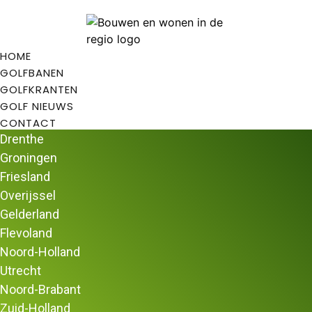
HOME
GOLFBANEN
GOLFKRANTEN
GOLF NIEUWS
CONTACT
Drenthe
Groningen
Friesland
Overijssel
Home
/
Golfbanen
/
Golfbanen in Friesland
/ Golfclub
Gelderland
Heidemeer
Flevoland
Golfclub Heidemeer
Noord-Holland
Golfclub Heidemeer waar je heerlijk kunt golfen in hartje
Utrecht
Friesland.
Noord-Brabant
Golfclub Heidemeer
Zuid-Holland