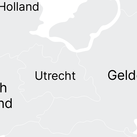
Holland
Geld
Utrecht
h
nd