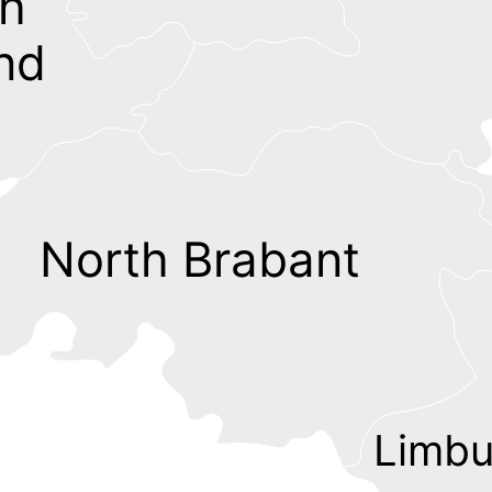
h
nd
North Brabant
Limbu