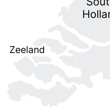
Sout
Holla
Zeeland