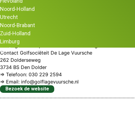
Flevoland
De Golfsociëteit De Lage Vuursche is ontworpen door Kyle 
Noord-Holland
realiseren. Mede dankzij de vele uitdagende waterpartijen
Bij de De Golfsociëteit De Lage Vuursche zijn uitstekende 
Utrecht
overdekte als niet-overdekte afslagplaatsen.
Noord-Brabant
Oefenballen liggen klaar bij de overdekte afslagplaatsen e
Zuid-Holland
oefenbunker. Niet alleen leden, ook Nederlandse talenten 
Limburg
Het is genieten op de Golfsociëteit De Lage Vuursche.
Zeeland
Contact Golfsociëteit De Lage Vuursche
262 Dolderseweg
3734 BS Den Dolder
⇒ Telefoon: 030 229 2594
⇒ Email: info@golflagevuursche.nl
Bezoek de website
…………………………………………………………………………………………