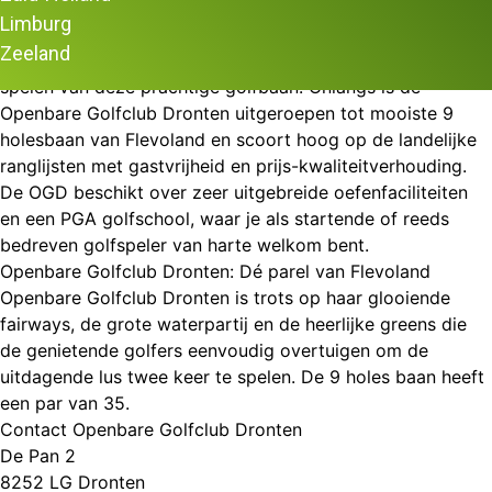
De OGD is een uitdagende 9 holes golfbaan die
Limburg
gekenmerkt wordt door bos en glooiingen.
Zeeland
Coursemanagement speelt een belangrijke rol bij het
spelen van deze prachtige golfbaan. Onlangs is de
Openbare Golfclub Dronten uitgeroepen tot mooiste 9
holesbaan van Flevoland en scoort hoog op de landelijke
ranglijsten met gastvrijheid en prijs-kwaliteitverhouding.
De OGD beschikt over zeer uitgebreide oefenfaciliteiten
en een PGA golfschool, waar je als startende of reeds
bedreven golfspeler van harte welkom bent.
Openbare Golfclub Dronten: Dé parel van Flevoland
Openbare Golfclub Dronten is trots op haar glooiende
fairways, de grote waterpartij en de heerlijke greens die
de genietende golfers eenvoudig overtuigen om de
uitdagende lus twee keer te spelen. De 9 holes baan heeft
een par van 35.
Contact Openbare Golfclub Dronten
De Pan 2
8252 LG Dronten