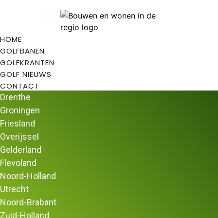
HOME
GOLFBANEN
GOLFKRANTEN
GOLF NIEUWS
CONTACT
Drenthe
Groningen
Friesland
Overijssel
Home
/
Golfbanen
/
Golfbanen in Flevoland
/ Openbare
Gelderland
Golfclub Dronten
Flevoland
Openbare Golfclub Dronten
Noord-Holland
Openbare Golfclub Dronten is een golfclub gelegen in de
Utrecht
provincie Flevoland. OGD is een 9-holes golfbaan.
Noord-Brabant
Openbare Golfclub Dronten
Zuid-Holland