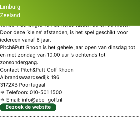
Golf uniek, want ook zonder golfervaring, mag je er
Limburg
golfen. De golfbaan bestaat uit een kleine 18-holes en is
Zeeland
voor elk niveau een uitdaging. Van de afslag tot de vlag,
varieert de lengte van de holes tussen 30 en 90 meter.
Door deze ‘kleine’ afstanden, is het spel geschikt voor
iedereen vanaf 8 jaar.
Pitch&Putt Rhoon is het gehele jaar open van dinsdag tot
en met zondag van 10.00 uur ’s ochtends tot
zonsondergang.
Contact Pitch&Putt Golf Rhoon
Albrandswaardsedijk 196
3172XB Poortugaal
⇒ Telefoon: 010-501 1500
⇒ Email: info@abel-golf.nl
Bezoek de website
…………………………………………………………………………………………