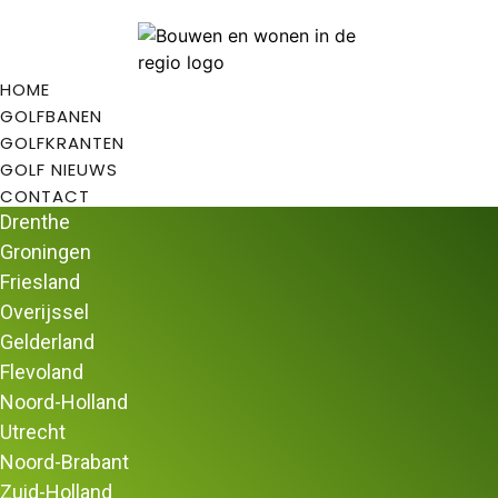
HOME
GOLFBANEN
GOLFKRANTEN
GOLF NIEUWS
CONTACT
Drenthe
Groningen
Friesland
Overijssel
Home
/
Golfbanen
/
Golfbanen in Zuid-
Gelderland
Holland
/ Pitch&Putt Golf Rhoon
Flevoland
Pitch&Putt Golf Rhoon
Noord-Holland
Kom leren golfen bij
Pitch&Putt Golf Rhoon.
Utrecht
Pitch&Putt Golf Rhoon
Noord-Brabant
Pitch&Putt Golf is golf voor iedereen. Dit maakt Pitch&Putt
Zuid-Holland