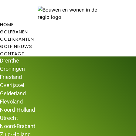
HOME
GOLFBANEN
GOLFKRANTEN
GOLF NIEUWS
CONTACT
Drenthe
Groningen
Friesland
Overijssel
Home
/
Golfbanen
/
Golfbanen in Limburg
/ Zuid
Gelderland
Limburgse Golf & Country Club Wittem
Flevoland
Zuid Limburgse Golf & Country Club Wittem
Noord-Holland
Zuid Limburgse Golf & Country Club Wittem
bestaat
Utrecht
sinds 1956. De baan staat bekend om zijn mooie
Noord-Brabant
geaccidenteerde baan, sportiviteit en gastvrijheid. Naast
Zuid-Holland