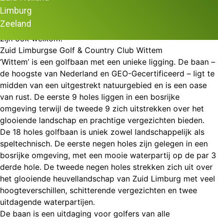
de uitdagende baan en uitstekende oefenfaciliteiten bied
Limburg
de Zuid Limburgse Golf & Country Club Wittem een fijne
Zeeland
gemoedelijke sfeer van een echte ledenclub. Gastspelers
zijn ook welkom!
Zuid Limburgse Golf & Country Club Wittem
‘Wittem’ is een golfbaan met een unieke ligging. De baan –
de hoogste van Nederland en GEO-Gecertificeerd – ligt te
midden van een uitgestrekt natuurgebied en is een oase
van rust. De eerste 9 holes liggen in een bosrijke
omgeving terwijl de tweede 9 zich uitstrekken over het
glooiende landschap en prachtige vergezichten bieden.
De 18 holes golfbaan is uniek zowel landschappelijk als
speltechnisch. De eerste negen holes zijn gelegen in een
bosrijke omgeving, met een mooie waterpartij op de par 3
derde hole. De tweede negen holes strekken zich uit over
het glooiende heuvellandschap van Zuid Limburg met veel
hoogteverschillen, schitterende vergezichten en twee
uitdagende waterpartijen.
De baan is een uitdaging voor golfers van alle