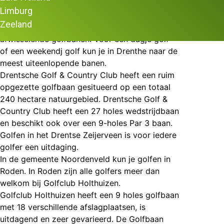
Golf in Drenthe
Limburg
Zeeland
In de provincie Drenthe vind je zeer
afwisselende golfbanen. Voor een dagje golf
of een weekendj golf kun je in Drenthe naar de
meest uiteenlopende banen.
Drentsche Golf & Country Club
heeft een ruim
opgezette golfbaan gesitueerd op een totaal
240 hectare natuurgebied. Drentsche Golf &
Country Club heeft een 27 holes wedstrijdbaan
en beschikt ook over een 9-holes Par 3 baan.
Golfen in het Drentse Zeijerveen
is voor iedere
golfer een uitdaging.
In de gemeente Noordenveld kun je golfen in
Roden. In Roden zijn alle golfers meer dan
welkom bij
Golfclub Holthuizen
.
Golfclub Holthuizen heeft een 9 holes golfbaan
met 18 verschillende afslagplaatsen, is
uitdagend en zeer gevarieerd. De Golfbaan