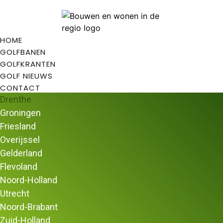
HOME
GOLFBANEN
GOLFKRANTEN
GOLF NIEUWS
CONTACT
Drenthe
Groningen
Friesland
Overijssel
Gelderland
In de prachtige provincie Drenthe kun je op
Flevoland
vele verschillende banen golfen.
Noord-Holland
Voor iedere golfer van beginner tot
Utrecht
gevorderde, jong en oud kunnen in Drenthe
Noord-Brabant
uitstekend golfen.
Zuid-Holland